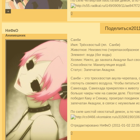
По силе четвертый хвостатый демон, а по 
0
Поделиться
2011
НяФкО
Анимешник
Санби
Имя: Трёххвостый (яп. Санби)
Животное: Неизвестно (черепахообразное
Элемент: вода (бог воды)
Хозяин: Никто, до захвата Акацуки был св
Способности: Манипуляция водой.
Статус: Запечатан Акацуки.
Санби – это треххвостая акула-черепаха, 
глотнуть свежего воздуха. Чтобы питаться
Самехада. Самехада прикреплен к животу С
больше чакры чем на самом деле. Поэтом
победил Каку и Сюкаку, проиграл поединок
запечатан Акацуки, в связи с неумелым и
По силе шестой хвостатый демон, а по ча
Отредактировано НяФкО (2011-01-02 22:05
0