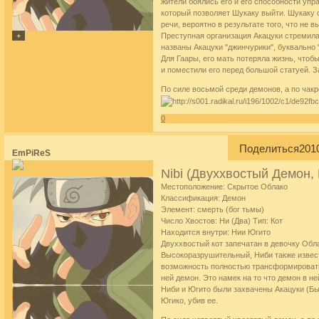
жители боялись его и его способности упр
который позволяет Шукаку выйти. Шукаку с
речи, вероятно в результате того, что не в
Преступная организация Акацуки стремила
названы Акацуки "джинчурики", буквально 
Для Гаары, его мать потеряла жизнь, чтоб
и поместили его перед большой статуей. З
По силе восьмой среди демонов, а по чакр
0
Поделиться
201
EmPiReS
Nibi (Двуххвостый Демон, 
Местоположение: Скрытое Облако
Классификация: Демон
Элемент: смерть (бог тьмы)
Число Хвостов: Ни (Два) Тип: Кот
Находится внутри: Нии Югито
Двуххвостый кот запечатан в девочку Обл
Высокоразрушительный, Ниби также известе
возможность полностью трансформировать в 
ней демон. Это намек на то что демон в н
Ниби и Югито были захвачены Акацуки (Бы
Югико, убив ее.