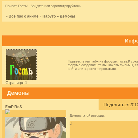
Привет, Гость!
Войдите
или
зарегистрируйтесь
.
»
Все про о аниме
»
Наруто
»
Демоны
Инфо
Приветствуем тебя на форуме, Гость.К сож
форуме,создавать темы, качать фильмы, с
войти
или
зарегистрироваться
.
Страница:
1
Демоны
Поделиться
201
EmPiReS
Демоны этой истории.
0