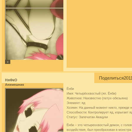
Поделиться
2011
НяФкО
Анимешник
Ёнби
Имя: Четырёххвостый (яп. Ёнби)
Животное: Неизвестно (петух-обезьяна)
Элемент: яд
Хозяин: На данный момент никто, прежде 
Способности: Контролирует яд, изрыгает я
Статус: Запечатан Акацуки
Ёнби – это четыреххвостый демон, с голов
воздействия, был преобразован в монстра