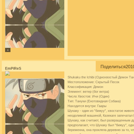
Поделиться
201
EmPiReS
Shukaku the Ichibi (Однохвостый Демон Та
Местоположение: Скрытый Песок
Классификация: Демон
Элемент: ветер (бог ветра)
Число Хвостов: Ичи (Один)
Тип: Тануки (Енотовидная Собака)
Находится внутри: Гаары
Шукаку - один из "бижуу", хвостатое живо
неодолимой машиной, Казекаге запечатал 
Шукаку, как считают, был развращенным д
предполагает, что Шукаку был "бижуу", од
беременна, она прокляла деревню за то, чт