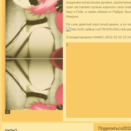
мощными волосатыми руками, пропитаные с
храп заставляет вулкан изрыгать свое пла
Каку и Гоби, а также убежал от Райдзи. Бы
Акацуки.
По силе девятый хвостатый демон, а по ч
Отредактировано НяФкО (2011-01-02 22:14
0
Поделиться
2011
НяФкО