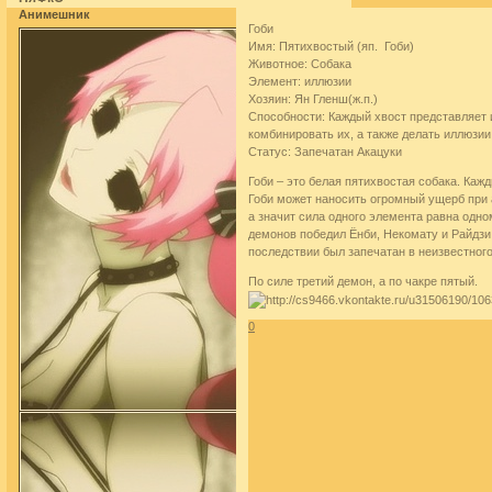
Анимешник
Гоби
Имя: Пятихвостый (яп. Гоби)
Животное: Собака
Элемент: иллюзии
Хозяин: Ян Гленш(ж.п.)
Способности: Каждый хвост представляет 
комбинировать их, а также делать иллюзи
Статус: Запечатан Акацуки
Гоби – это белая пятихвостая собака. Кажд
Гоби может наносить огромный ущерб при а
а значит сила одного элемента равна одно
демонов победил Ёнби, Некомату и Райдзи,
последствии был запечатан в неизвестного
По силе третий демон, а по чакре пятый.
0