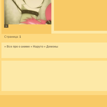
Страница:
1
»
Все про о аниме
»
Наруто
»
Демоны