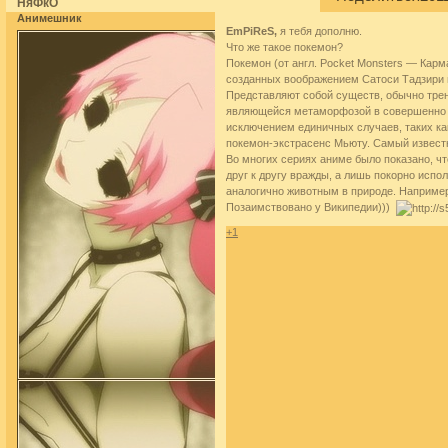
НяФкО
Анимешник
EmPiReS,
я тебя дополню.
Что же такое покемон?
Покемон (от англ. Pocket Monsters — Кар
созданных воображением Сатоси Тадзири в
Представляют собой существ, обычно тре
являющейся метаморфозой в совершенно нов
исключением единичных случаев, таких ка
покемон-экстрасенс Мьюту. Самый извест
Во многих сериях аниме было показано, ч
друг к другу вражды, а лишь покорно исп
аналогично животным в природе. Наприме
Позаимствовано у Википедии)))
+1