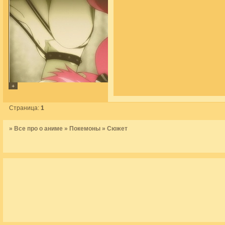
Страница:
1
»
Все про о аниме
»
Покемоны
»
Сюжет