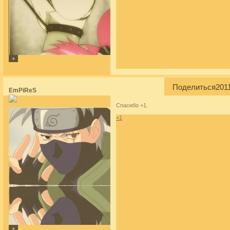
Поделиться
2011
EmPiReS
Спасибо +1.
+1