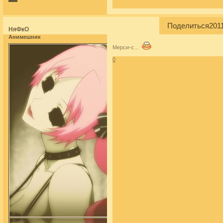
Поделиться
2011
НяФкО
Анимешник
Мерси-с...
0