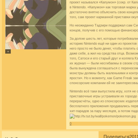
проект назывался «Капумон» (сокр. от Кап
в Nintendo. «Капумон» как торговая марка
достаточно внятно объяснить свою концеп
того, сам проект карманной приставки окуп
Но неожиданно Тадзири поддержал сам Сиг
концов, получив с его помощью финансиро
За долгие шесть лет, которые потребовали
историю Nintendo ещё ни один из проектов
него просто не было денег, чтобы платить
даже себе, а жил на средства отца. Возмо
того, Сатоси и его старый друг и коллег
их журнал — были несгибаемы в своем стре
была вынуждена соглашаться с переносом 
монстры должны быть маленькими и контро
ярости». Но к моменту, как Game Freak за
спонсорские компании ей не заинтересова
Nintendo всё таки выпустила игру, хотя не
приставочные игры устраивали их гораздо
перерасчёты, одно из спонсорских издате
бесплатного приложения продавались перв
хит-парадов за пару месяцев, а потом пад
0
Поделиться
2011