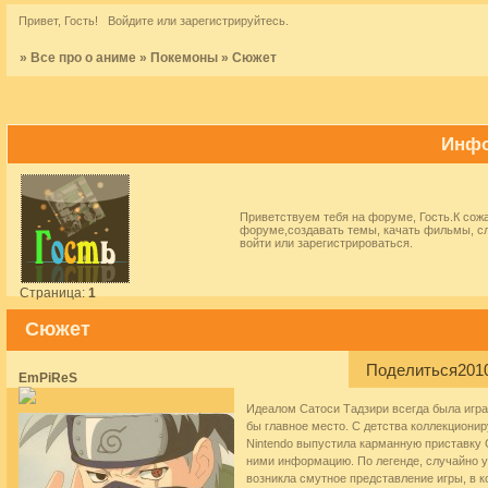
Привет, Гость!
Войдите
или
зарегистрируйтесь
.
»
Все про о аниме
»
Покемоны
»
Сюжет
Инфо
Приветствуем тебя на форуме, Гость.К сож
форуме,создавать темы, качать фильмы, с
войти
или
зарегистрироваться
.
Страница:
1
Сюжет
Поделиться
201
EmPiReS
Идеалом Сатоси Тадзири всегда была игра
бы главное место. С детства коллекционир
Nintendo выпустила карманную приставку 
ними информацию. По легенде, случайно ув
возникла смутное представление игры, в 